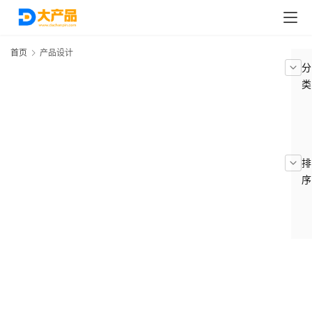
首页
产品设计
分
类
排
序
首
页
分
类
浏
览