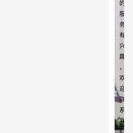
的
服
务
有
兴
趣
，
欢
迎
联
系
我
们