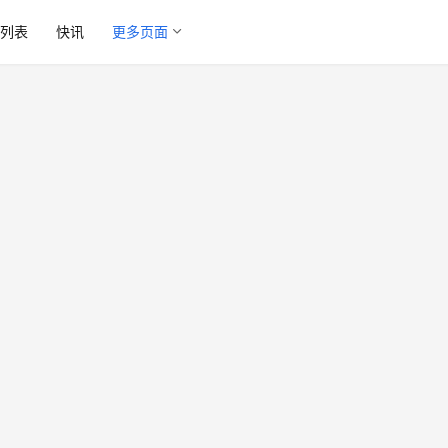
列表
快讯
更多页面