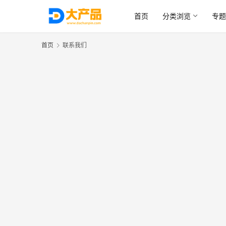
首页
分类浏览
专题
首页
联系我们