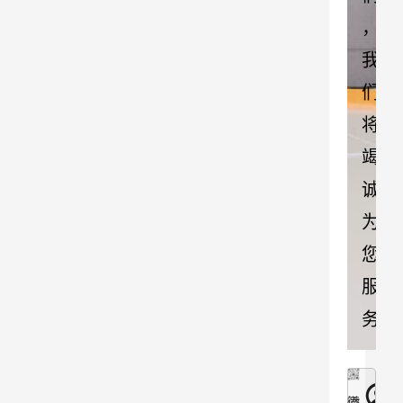
，
我
们
将
竭
诚
为
您
服
务
微
添