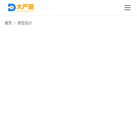
首页
原型设计
首
页
分
类
浏