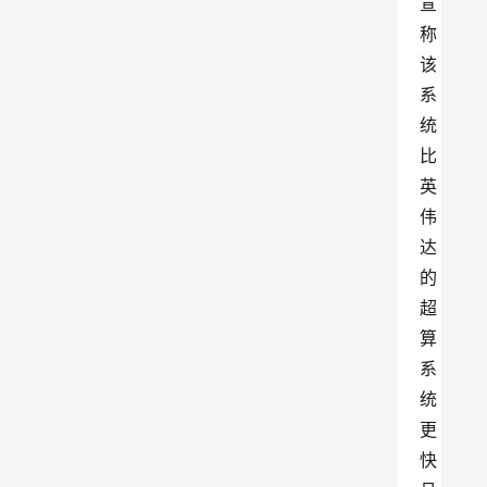
宣
称
该
系
统
比
英
伟
达
的
超
算
系
统
更
快