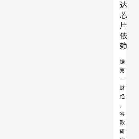
达
芯
片
依
赖
据
第
一
财
经
，
谷
歌
研