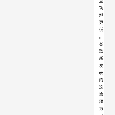
且
功
耗
更
低
。
谷
歌
新
发
表
的
这
篇
题
为