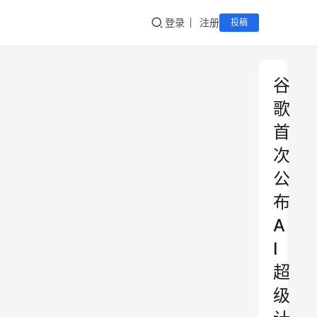
登录
注册
投稿
谷
歌
首
次
公
布
A
I
超
级