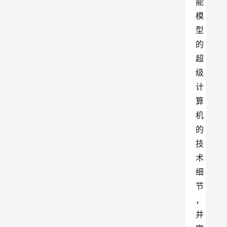
能
模
型
的
超
级
计
算
机
的
技
术
细
节
，
并