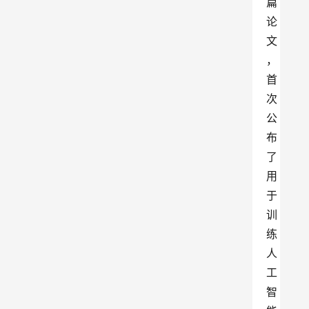
篇
论
文
，
首
次
公
布
了
用
于
训
练
人
工
智