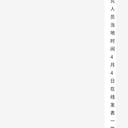
究
人
员
当
地
时
间
4
月
4
日
在
线
发
表
一