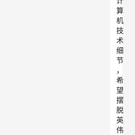
计
算
机
技
术
细
节
，
希
望
摆
脱
英
伟