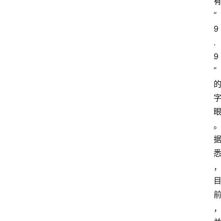
“
9
.
9
”