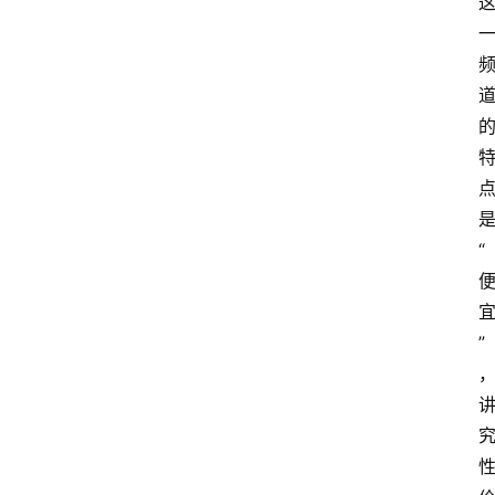
面
“
”