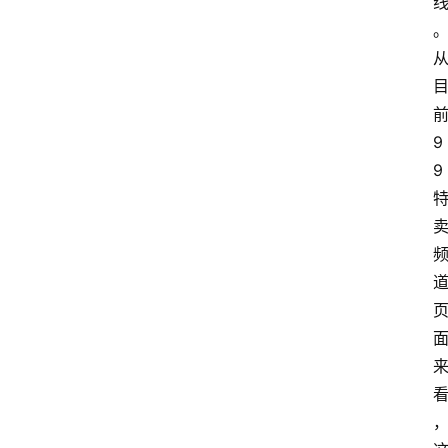
页
分
类
浏
览
9
9
专
题
列
表
登录
注册
快
讯
更
多
页