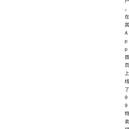
A
p
p
9
9