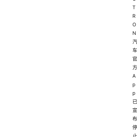
T
R
O
N
A
p
p