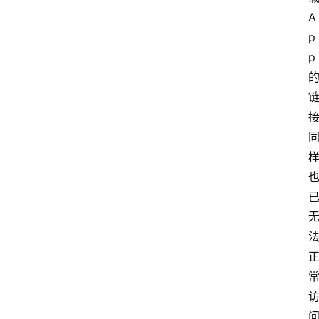
A
p
p