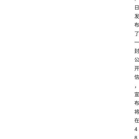
讯
更
多
页
面
4
8