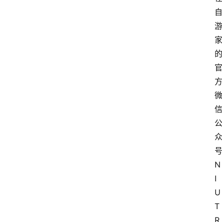
N
I
U
T
R