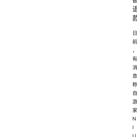
N
I
U