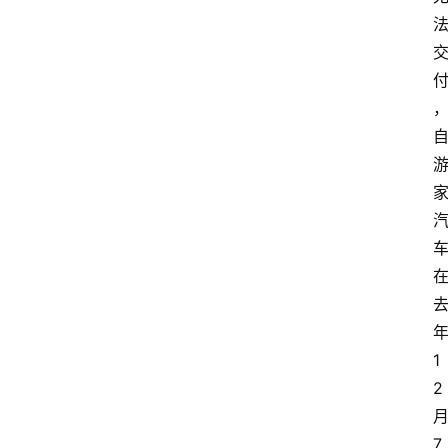
首
页
分
类
浏
览
专
题
列
1
表
2
登录
注册
快
7