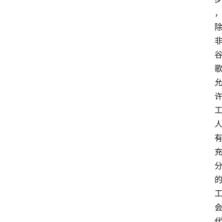
首
页
分
类
浏
览
专
题
列
表
登录
注册