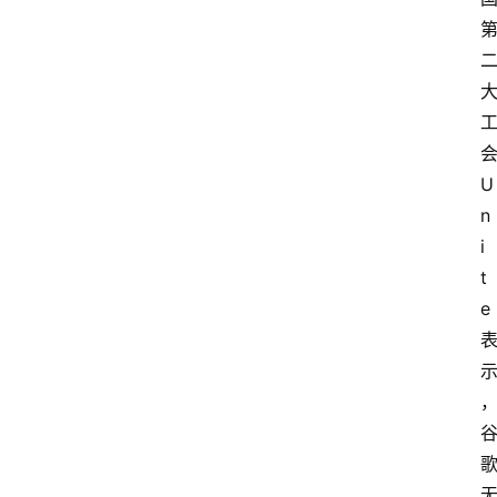
U
n
i
t
e