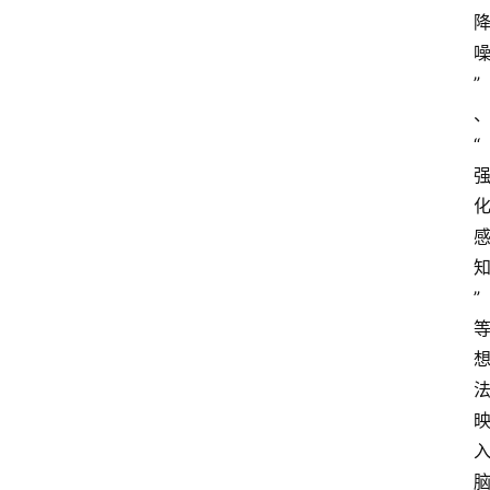
”
“
”