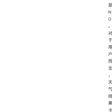
N
O
首
页
分
类
浏
览
专
题
列