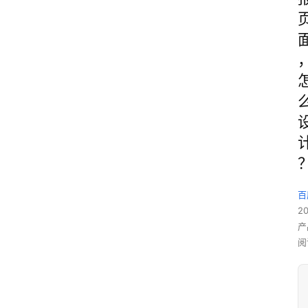
百
2
产
阅