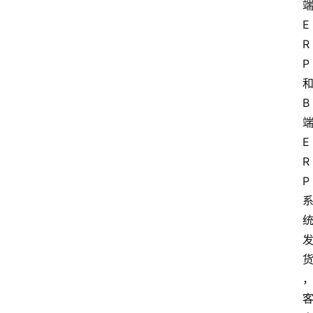
E
R
P
B
E
R
P