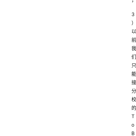
快
3
讯
更
多
页
面
T
o
B