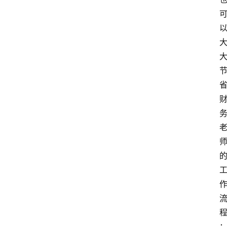
首
页
分
类
浏
览
专
题
列
表
登录
注册