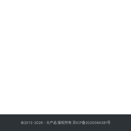
列
表
登录
注册
快
讯
更
多
页
面
©2013-2026 - 大产品 版权所有
苏ICP备2020064381号