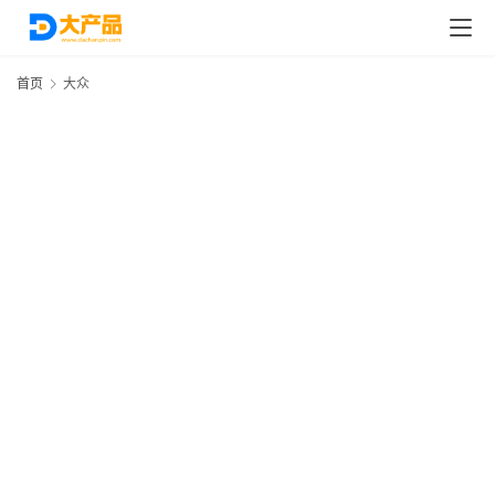
首页
大众
首
页
分
类
浏
览
专
题