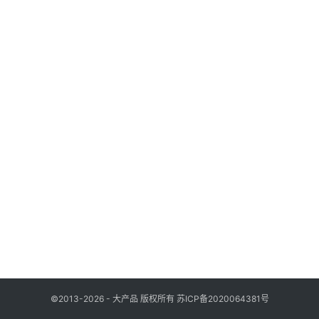
列
表
登录
注册
快
讯
更
多
页
面
©2013-2026 - 大产品 版权所有
苏ICP备2020064381号