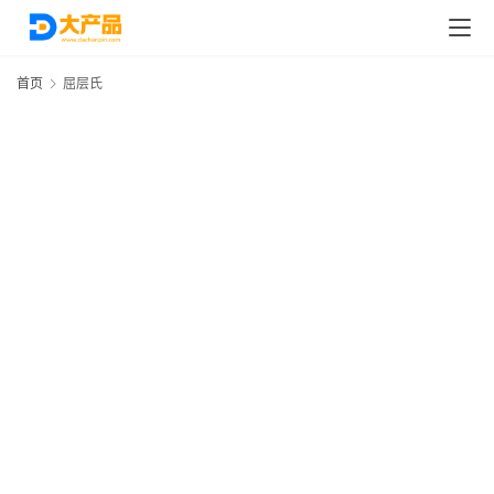
首页
屈层氏
首
页
分
类
浏
览
专
题