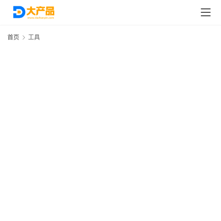
首页
工具
首
页
分
类
浏
览
专
题