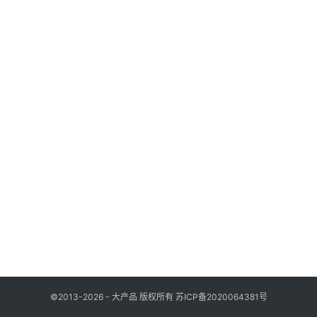
列
表
登录
注册
快
讯
更
多
页
面
©2013-2026 - 大产品 版权所有
苏ICP备2020064381号