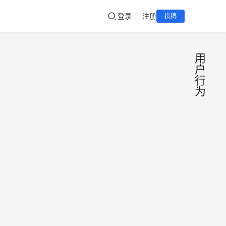
登录
注册
投稿
用
户
行
为
从设
产
品
计默
经
理
认值
默认
开
是你
数字
始，
品的
给用
admin
2017
认基
户和
年4月
设定
17日