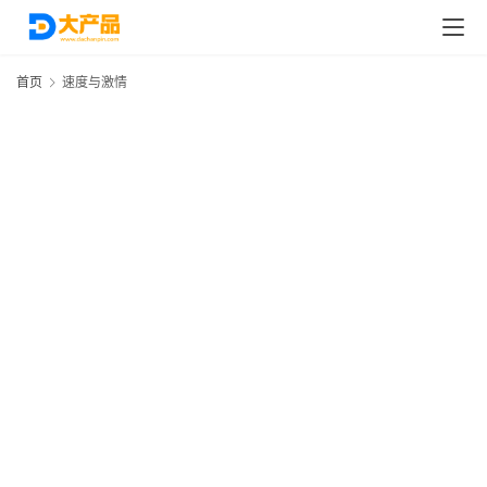
首页
速度与激情
首
页
分
类
浏
览
专
题