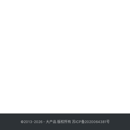
列
表
登录
注册
快
讯
更
多
页
面
©2013-2026 - 大产品 版权所有
苏ICP备2020064381号