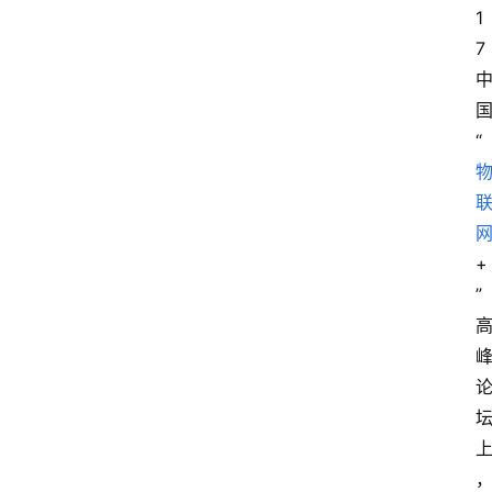
1
7
“
+
”